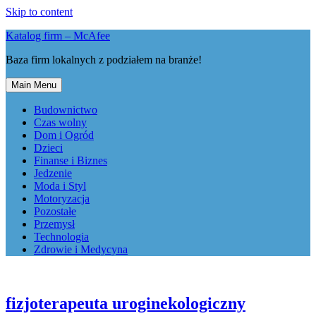
Skip to content
Katalog firm – McAfee
Baza firm lokalnych z podziałem na branże!
Main Menu
Budownictwo
Czas wolny
Dom i Ogród
Dzieci
Finanse i Biznes
Jedzenie
Moda i Styl
Motoryzacja
Pozostałe
Przemysł
Technologia
Zdrowie i Medycyna
fizjoterapeuta uroginekologiczny