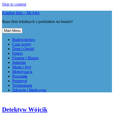
Skip to content
Katalog firm – McAfee
Baza firm lokalnych z podziałem na branże!
Main Menu
Budownictwo
Czas wolny
Dom i Ogród
Dzieci
Finanse i Biznes
Jedzenie
Moda i Styl
Motoryzacja
Pozostałe
Przemysł
Technologia
Zdrowie i Medycyna
Detektyw Wójcik