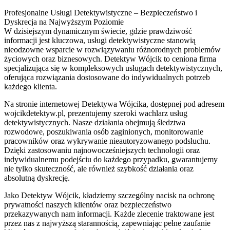
Profesjonalne Usługi Detektywistyczne – Bezpieczeństwo i
Dyskrecja na Najwyższym Poziomie
W dzisiejszym dynamicznym świecie, gdzie prawdziwość
informacji jest kluczowa, usługi detektywistyczne
stanowią
nieodzowne wsparcie w rozwiązywaniu różnorodnych problemów
życiowych oraz biznesowych. Detektyw Wójcik to ceniona firma
specjalizująca się w kompleksowych usługach detektywistycznych,
oferująca rozwiązania dostosowane do indywidualnych potrzeb
każdego klienta.
Na stronie internetowej Detektywa Wójcika, dostępnej pod adresem
wojcikdetektyw.pl, prezentujemy szeroki wachlarz usług
detektywistycznych. Nasze działania obejmują śledztwa
rozwodowe, poszukiwania osób zaginionych, monitorowanie
pracowników oraz wykrywanie nieautoryzowanego podsłuchu.
Dzięki zastosowaniu najnowocześniejszych technologii oraz
indywidualnemu podejściu do każdego przypadku, gwarantujemy
nie tylko skuteczność, ale również szybkość działania oraz
absolutną dyskrecję.
Jako Detektyw Wójcik, kładziemy szczególny nacisk na ochronę
prywatności naszych klientów oraz bezpieczeństwo
przekazywanych nam informacji. Każde zlecenie traktowane jest
przez nas z najwyższą starannością, zapewniając pełne zaufanie