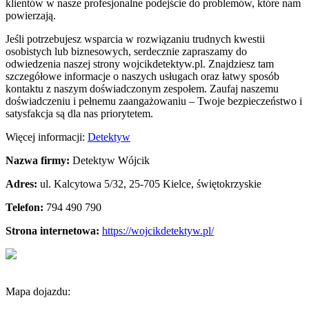
klientów w nasze profesjonalne podejście do problemów, które nam
powierzają.
Jeśli potrzebujesz wsparcia w rozwiązaniu trudnych kwestii
osobistych lub biznesowych, serdecznie zapraszamy do
odwiedzenia naszej strony wojcikdetektyw.pl. Znajdziesz tam
szczegółowe informacje o naszych usługach oraz łatwy sposób
kontaktu z naszym doświadczonym zespołem. Zaufaj naszemu
doświadczeniu i pełnemu zaangażowaniu – Twoje bezpieczeństwo i
satysfakcja są dla nas priorytetem.
Więcej informacji:
Detektyw
Nazwa firmy:
Detektyw Wójcik
Adres:
ul. Kalcytowa 5/32
,
25-705 Kielce
,
świętokrzyskie
Telefon:
794 490 790
Strona internetowa:
https://wojcikdetektyw.pl/
Mapa dojazdu: