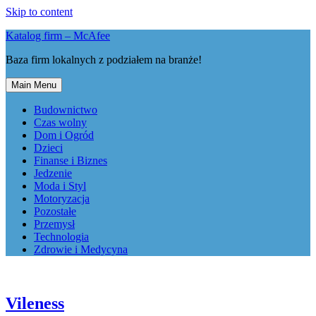
Skip to content
Katalog firm – McAfee
Baza firm lokalnych z podziałem na branże!
Main Menu
Budownictwo
Czas wolny
Dom i Ogród
Dzieci
Finanse i Biznes
Jedzenie
Moda i Styl
Motoryzacja
Pozostałe
Przemysł
Technologia
Zdrowie i Medycyna
Vileness