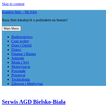
Skip to content
Katalog firm – McAfee
Baza firm lokalnych z podziałem na branże!
Main Menu
Budownictwo
Czas wolny
Dom i Ogród
Dzieci
Finanse i Biznes
Jedzenie
Moda i Styl
Motoryzacja
Pozostałe
Przemysł
Technologia
Zdrowie i Medycyna
Serwis AGD Bielsko-Biała