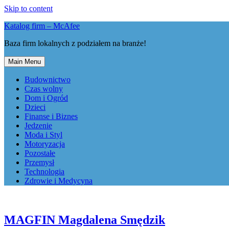
Skip to content
Katalog firm – McAfee
Baza firm lokalnych z podziałem na branże!
Main Menu
Budownictwo
Czas wolny
Dom i Ogród
Dzieci
Finanse i Biznes
Jedzenie
Moda i Styl
Motoryzacja
Pozostałe
Przemysł
Technologia
Zdrowie i Medycyna
MAGFIN Magdalena Smędzik