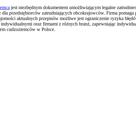
iemca
jest niezbędnym dokumentem umożliwiającym legalne zatrudni
oraz dla przedsiębiorców zatrudniających obcokrajowców. Firma pomaga
najomości aktualnych przepisów możliwe jest ograniczenie ryzyka błędó
indywidualnymi oraz firmami z różnych branż, zapewniając indywidu
eniem cudzoziemców w Polsce.