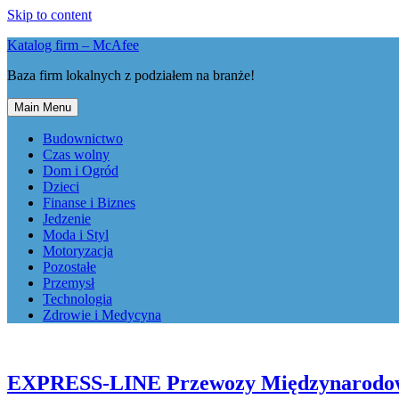
Skip to content
Katalog firm – McAfee
Baza firm lokalnych z podziałem na branże!
Main Menu
Budownictwo
Czas wolny
Dom i Ogród
Dzieci
Finanse i Biznes
Jedzenie
Moda i Styl
Motoryzacja
Pozostałe
Przemysł
Technologia
Zdrowie i Medycyna
EXPRESS-LINE Przewozy Międzynarodowe