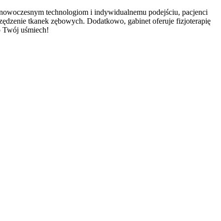
ki nowoczesnym technologiom
i indywidualnemu podejściu, pacjenci
czędzenie tkanek zębowych. Dodatkowo, gabinet oferuje fizjoterapię
o Twój uśmiech!