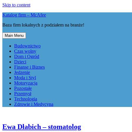
Skip to content
Katalog firm – McAfee
Baza firm lokalnych z podziałem na branże!
Main Menu
Budownictwo
Czas wolny
Dom i Ogród
Dzieci
Finanse i Biznes
Jedzenie
Moda i Styl
Motoryzacja
Pozostałe
Przemysł
Technologia
Zdrowie i Medycyna
Ewa Dłabich – stomatolog