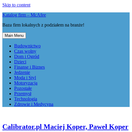
Skip to content
Katalog firm – McAfee
Baza firm lokalnych z podziałem na branże!
Main Menu
Budownictwo
Czas wolny
Dom i Ogród
Dzieci
Finanse i Biznes
Jedzenie
Moda i Styl
Motoryzacja
Pozostałe
Przemysł
Technologia
Zdrowie i Medycyna
Calibrator.pl Maciej Koper, Paweł Koper