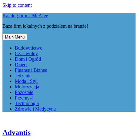
Skip to content
Katalog firm – McAfee
Baza firm lokalnych z podziałem na branże!
Main Menu
Budownictwo
Czas wolny
Dom i Ogród
Dzieci
Finanse i Biznes
Jedzenie
Moda i Styl
Motoryzacja
Pozostałe
Przemysł
Technologia
Zdrowie i Medycyna
Advantis