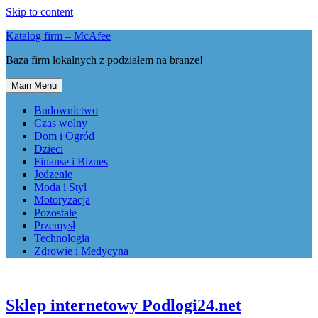
Skip to content
Katalog firm – McAfee
Baza firm lokalnych z podziałem na branże!
Main Menu
Budownictwo
Czas wolny
Dom i Ogród
Dzieci
Finanse i Biznes
Jedzenie
Moda i Styl
Motoryzacja
Pozostałe
Przemysł
Technologia
Zdrowie i Medycyna
Sklep internetowy Podlogi24.net